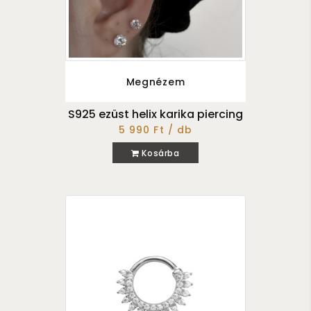
Megnézem
S925 ezüst helix karika piercing
5 990 Ft / db
Kosárba