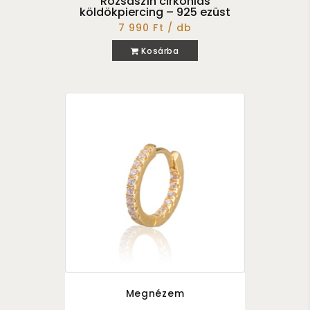
Rózsaszín cirkóniás
köldökpiercing – 925 ezüst
7 990 Ft / db
Kosárba
Megnézem