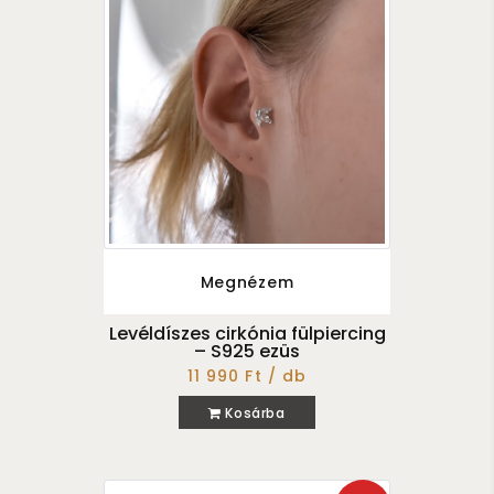
Megnézem
Levéldíszes cirkónia fülpiercing
– S925 ezüs
11 990 Ft / db
Kosárba