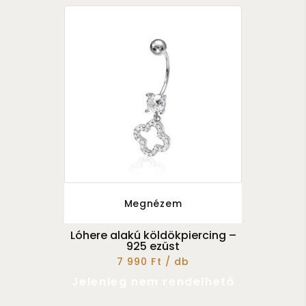
Megnézem
Lóhere alakú köldökpiercing –
925 ezüst
7 990 Ft / db
Jelenleg nem rendelhető