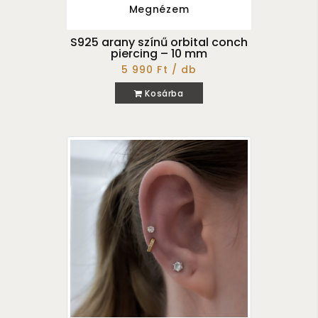
Megnézem
S925 arany színű orbital conch
piercing – 10 mm
5 990 Ft / db
Kosárba