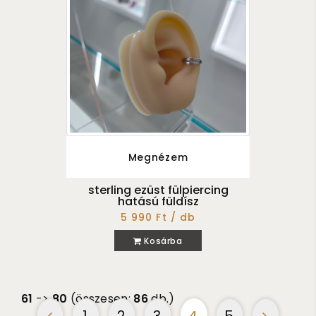
Megnézem
sterling ezüst fülpiercing
hatású füldísz
5 990 Ft / db
Kosárba
61
->
80
(összesen:
86
db.)
1
2
3
4
5