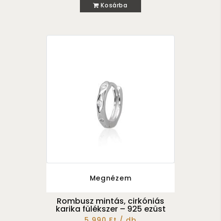
Kosárba
Megnézem
Rombusz mintás, cirkóniás
karika fülékszer – 925 ezüst
5 990 Ft / db