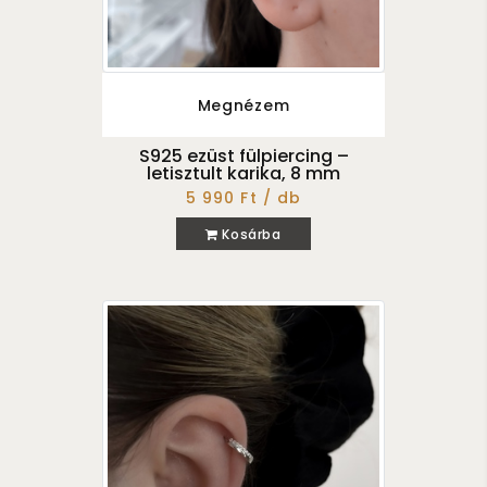
Megnézem
S925 ezüst fülpiercing –
letisztult karika, 8 mm
5 990 Ft / db
Kosárba