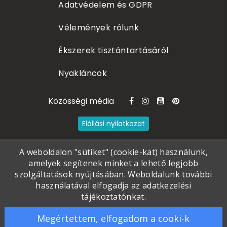
Adatvédelem és GDPR
Vélemények rólunk
Ékszerek tisztántartásáról
Nyakláncok
Közösségi média
Elállási nyilatkozat
A weboldalon "sütiket" (cookie-kat) használunk,
Fülbevalók széles választékban
amelyek segítenek minket a lehető legjobb
szolgáltatások nyújtásában. Weboldalunk további
használatával elfogadja az adatkezelési
tájékoztatónkat.
©
2020 - 2026
Poór Petra
. All rights
Megértettem, elfogadom a cooki-k
reserved
.
Piercingneked.hu Webáruház