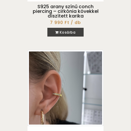
S925 arany színű conch
piercing – cirkónia kövekkel
díszített karika
7 990 Ft / db
Kosárba