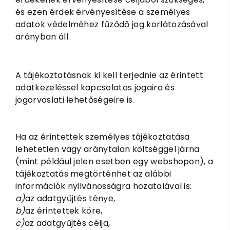
és ezen érdek érvényesítése a személyes
adatok védelméhez fűződő jog korlátozásával
arányban áll.
A tájékoztatásnak ki kell terjednie az érintett
adatkezeléssel kapcsolatos jogaira és
jogorvoslati lehetőségeire is.
Ha az érintettek személyes tájékoztatása
lehetetlen vagy aránytalan költséggel járna
(mint például jelen esetben egy webshopon), a
tájékoztatás megtörténhet az alábbi
információk nyilvánosságra hozatalával is:
a)
az adatgyűjtés ténye,
b)
az érintettek köre,
c)
az adatgyűjtés célja,