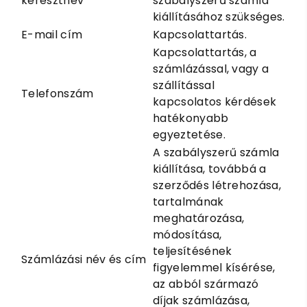
keresztnév
szabályszerű számla
kiállításához szükséges.
E-mail cím
Kapcsolattartás.
Kapcsolattartás, a
számlázással, vagy a
szállítással
Telefonszám
kapcsolatos kérdések
hatékonyabb
egyeztetése.
A szabályszerű számla
kiállítása, továbbá a
szerződés létrehozása,
tartalmának
meghatározása,
módosítása,
teljesítésének
Számlázási név és cím
figyelemmel kísérése,
az abból származó
díjak számlázása,