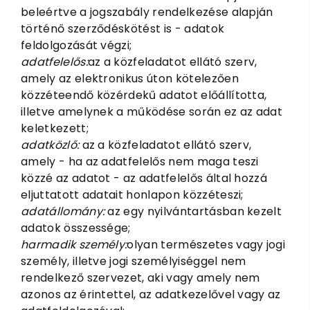
beleértve a jogszabály rendelkezése alapján
történő szerződéskötést is - adatok
feldolgozását végzi;
adatfelelős:
az a közfeladatot ellátó szerv,
amely az elektronikus úton kötelezően
közzéteendő közérdekű adatot előállította,
illetve amelynek a működése során ez az adat
keletkezett;
adatközlő:
az a közfeladatot ellátó szerv,
amely - ha az adatfelelős nem maga teszi
közzé az adatot - az adatfelelős által hozzá
eljuttatott adatait honlapon közzéteszi;
adatállomány:
az egy nyilvántartásban kezelt
adatok összessége;
harmadik személy:
olyan természetes vagy jogi
személy, illetve jogi személyiséggel nem
rendelkező szervezet, aki vagy amely nem
azonos az érintettel, az adatkezelővel vagy az