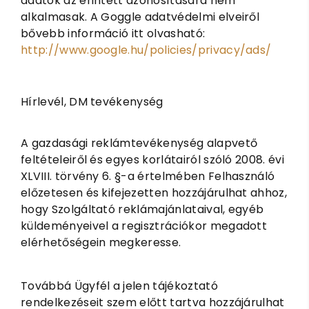
adatok az érintett azonosítására nem
alkalmasak. A Goggle adatvédelmi elveiről
bővebb információ itt olvasható:
http://www.google.hu/policies/privacy/ads/
Hírlevél, DM tevékenység
A gazdasági reklámtevékenység alapvető
feltételeiről és egyes korlátairól szóló 2008. évi
XLVIII. törvény 6. §-a értelmében Felhasználó
előzetesen és kifejezetten hozzájárulhat ahhoz,
hogy Szolgáltató reklámajánlataival, egyéb
küldeményeivel a regisztrációkor megadott
elérhetőségein megkeresse.
Továbbá Ügyfél a jelen tájékoztató
rendelkezéseit szem előtt tartva hozzájárulhat