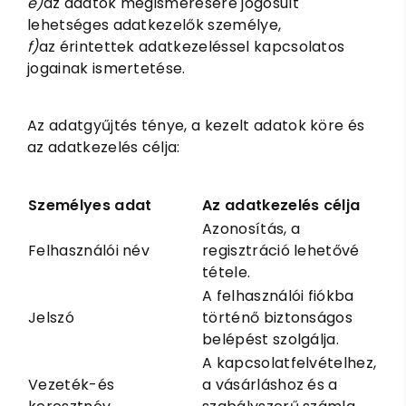
e)
az adatok megismerésére jogosult
lehetséges adatkezelők személye,
f)
az érintettek adatkezeléssel kapcsolatos
jogainak ismertetése.
Az adatgyűjtés ténye, a kezelt adatok köre és
az adatkezelés célja:
Személyes adat
Az adatkezelés célja
Azonosítás, a
Felhasználói név
regisztráció lehetővé
tétele.
A felhasználói fiókba
Jelszó
történő biztonságos
belépést szolgálja.
A kapcsolatfelvételhez,
Vezeték-és
a vásárláshoz és a