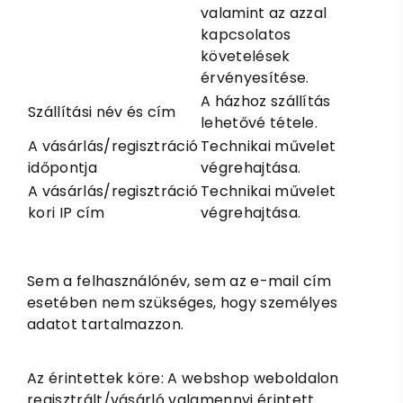
valamint az azzal
kapcsolatos
követelések
érvényesítése.
A házhoz szállítás
Szállítási név és cím
lehetővé tétele.
A vásárlás/regisztráció
Technikai művelet
időpontja
végrehajtása.
A vásárlás/regisztráció
Technikai művelet
kori IP cím
végrehajtása.
Sem a felhasználónév, sem az e-mail cím
esetében nem szükséges, hogy személyes
adatot tartalmazzon.
Az érintettek köre: A webshop weboldalon
regisztrált/vásárló valamennyi érintett.