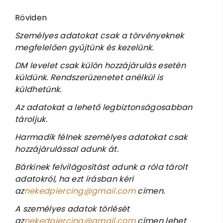
Röviden
Sz
emélyes adatokat csak a törvényeknek
megfelelően gyűjtünk és kezelünk.
DM levelet csak külön hozzájárulás esetén
küldünk. Rendszerüzenetet anélkül is
küldhetünk.
Az adatokat a lehető legbiztonságosabban
tároljuk.
Harmadik félnek személyes adatokat csak
hozzájárulással adunk át.
Bárkinek felvilágosítást adunk a róla tárolt
adatokról, ha ezt írásban kéri
az
nekedpiercing@gmail.com
címen.
A személyes adatok törlését
az
nekedpiercing@gmail.com
címen lehet