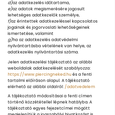
d)
az adatkezelés időtartama,
e)
az adatok megismerésére jogosult
lehetséges adatkezelők személye,
f)
az érintettek adatkezeléssel kapcsolatos
jogainak és jogorvoslati lehetőségeinek
ismertetése, valamint
g)
ha az adatkezelés adatvédelmi
nyilvántartásba vételének van helye, az
adatkezelés nyilvántartási száma.
Jelen adatkezelési tájékoztató az alábbi
weboldalak adatkezelését szabályozza:
https://www.piercingneked.hu
és a fenti
tartalmi előíráson alapul. A tájékoztató
elérhető az alábbi oldalról:
/adatvedelem
A tájékoztató módosításai a fenti címen
történő közzététellel lépnek hatályba. A
tájékoztató egyes fejezetcímei mögött
megjelenítjük a jogszabályi hivatkozást is.