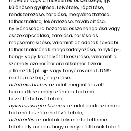
művelet vagy a műveletek összessége, így
különösen gyűjtése, felvétele, rögzítése,
rendszerezése, tárolása, megváltoztatása,
felhasználása, lekérdezése, továbbítása,
nyilvánosságra hozatala, összehangolása vagy
összekapcsolása, zárolása, törlése és
megsemmisítése, valamint az adatok további
felhasználásának megakadályozása, fénykép-,
hang- vagy képfelvétel készítése, valamint a
személy azonosítására alkalmas fizikai
jellemzők (pl. ujj- vagy tenyérnyomat, DNS-
minta, íriszkép) rögzítése;
adattovábbítás:
az adat meghatározott
harmadik személy számára történő
hozzáférhetővé tétele;
nyilvánosságra hozatal:
az adat bárki számára
történő hozzáférhetővé tétele;
adattörlés:
az adatok felismerhetetlenné
tétele oly módon, hogy a helyreállításuk többé