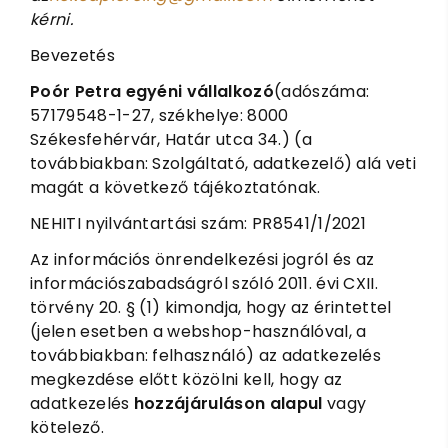
kérni.
Bevezetés
Poór Petra egyéni vállalkozó
(adószáma:
57179548-1-27, székhelye: 8000
Székesfehérvár, Határ utca 34.) (a
továbbiakban: Szolgáltató, adatkezelő) alá veti
magát a következő tájékoztatónak.
NEHITI nyilvántartási szám: PR8541/1/2021
Az információs önrendelkezési jogról és az
információszabadságról szóló 2011. évi CXII.
törvény 20. § (1) kimondja, hogy az érintettel
(jelen esetben a webshop-használóval, a
továbbiakban: felhasználó) az adatkezelés
megkezdése előtt közölni kell, hogy az
adatkezelés
hozzájáruláson alapul
vagy
kötelező.