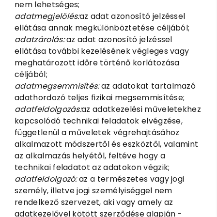
nem lehetséges;
adatmegjelölés:
az adat azonosító jelzéssel
ellátása annak megkülönböztetése céljából;
adatzárolás:
az adat azonosító jelzéssel
ellátása további kezelésének végleges vagy
meghatározott időre történő korlátozása
céljából;
adatmegsemmisítés:
az adatokat tartalmazó
adathordozó teljes fizikai megsemmisítése;
adatfeldolgozás:
az adatkezelési műveletekhez
kapcsolódó technikai feladatok elvégzése,
függetlenül a műveletek végrehajtásához
alkalmazott módszertől és eszköztől, valamint
az alkalmazás helyétől, feltéve hogy a
technikai feladatot az adatokon végzik;
adatfeldolgozó:
az a természetes vagy jogi
személy, illetve jogi személyiséggel nem
rendelkező szervezet, aki vagy amely az
adatkezelővel kötött szerződése alapján -