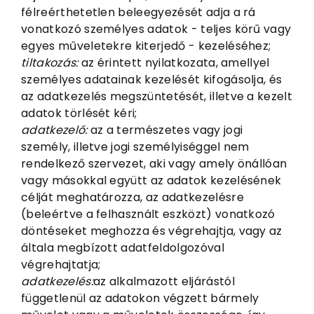
félreérthetetlen beleegyezését adja a rá
vonatkozó személyes adatok - teljes körű vagy
egyes műveletekre kiterjedő - kezeléséhez;
tiltakozás:
az érintett nyilatkozata, amellyel
személyes adatainak kezelését kifogásolja, és
az adatkezelés megszüntetését, illetve a kezelt
adatok törlését kéri;
adatkezelő:
az a természetes vagy jogi
személy, illetve jogi személyiséggel nem
rendelkező szervezet, aki vagy amely önállóan
vagy másokkal együtt az adatok kezelésének
célját meghatározza, az adatkezelésre
(beleértve a felhasznált eszközt) vonatkozó
döntéseket meghozza és végrehajtja, vagy az
általa megbízott adatfeldolgozóval
végrehajtatja;
adatkezelés:
az alkalmazott eljárástól
függetlenül az adatokon végzett bármely