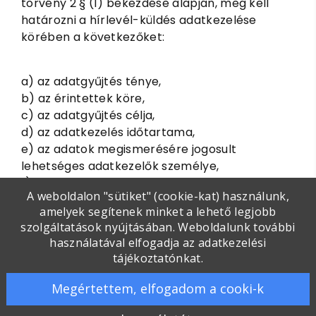
törvény 2 § (1) bekezdése alapján, meg kell
határozni a hírlevél-küldés adatkezelése
körében a következőket:
a) az adatgyűjtés ténye,
b) az érintettek köre,
c) az adatgyűjtés célja,
d) az adatkezelés időtartama,
e) az adatok megismerésére jogosult
lehetséges adatkezelők személye,
f) az érintettek adatkezeléssel kapcsolatos
A weboldalon "sütiket" (cookie-kat) használunk,
jogainak ismertetése.
amelyek segítenek minket a lehető legjobb
szolgáltatások nyújtásában. Weboldalunk további
használatával elfogadja az adatkezelési
Az adatkezelés ténye, a kezelt adatok köre:
tájékoztatónkat.
név, e-mail cím, dátum, időpont.
Megértettem, elfogadom a cooki-k
Az érintettek köre: A hírlevélre feliratkozó