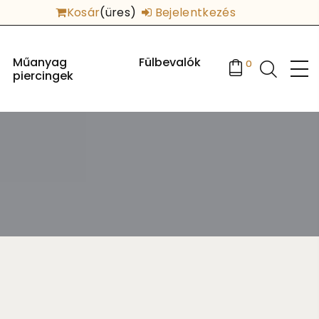
Kosár
(üres)
Bejelentkezés
Műanyag
Fülbevalók
0
piercingek