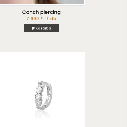
Conch piercing
7 990 Ft / db
Kosárba