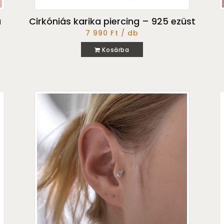
a
Cirkóniás karika piercing – 925 ezüst
7 990 Ft / db
Kosárba