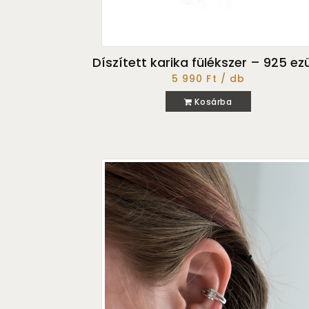
Díszített karika fülékszer – 925 ez
5 990 Ft / db
Kosárba