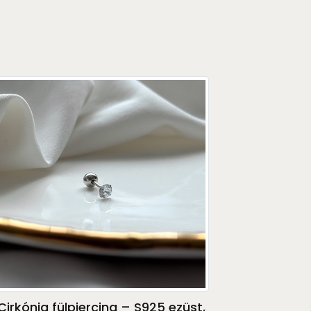
Cirkónia fülpiercing – S925 ezüst,