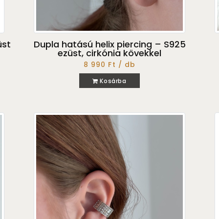
üst
Dupla hatású helix piercing – S925
ezüst, cirkónia kövekkel
8 990 Ft / db
Kosárba