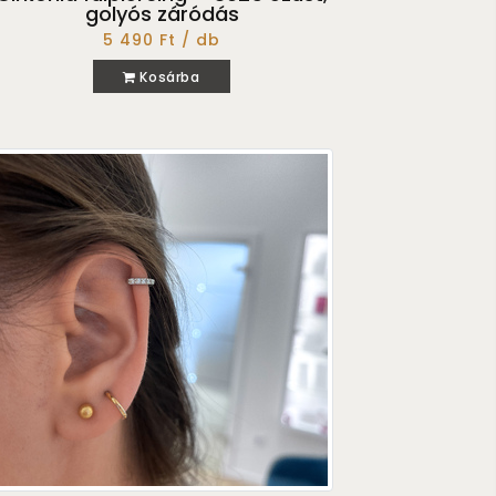
golyós záródás
5 490 Ft / db
Kosárba