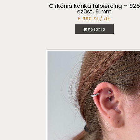
Cirkónia karika fülpiercing – 925
ezüst, 6 mm
5 990 Ft / db
Kosárba