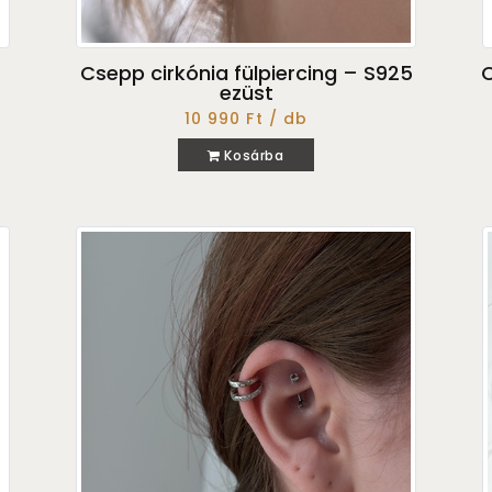
Csepp cirkónia fülpiercing – S925
C
ezüst
10 990 Ft / db
Kosárba