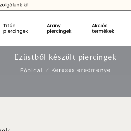
olgálunk ki!
Titán
Arany
Akciós
piercingek
piercingek
termékek
Ezüstből készült piercingek
Keresés eredménye
Főoldal
gek