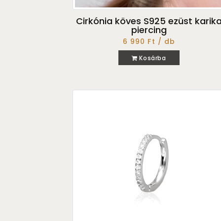
Cirkónia köves S925 ezüst karik
piercing
6 990 Ft / db
Kosárba