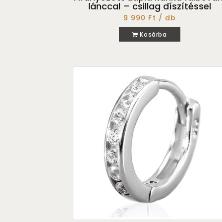
lánccal – csillag díszítéssel
9 990 Ft / db
Kosárba