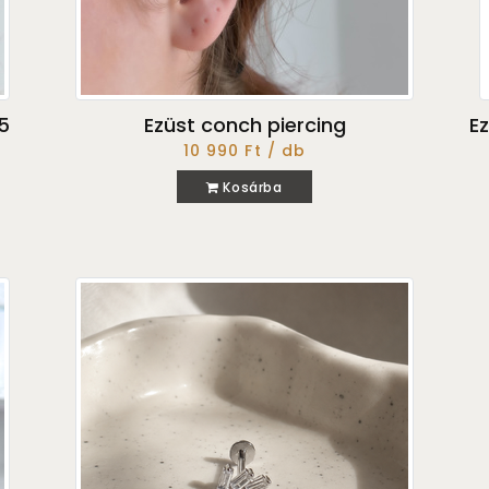
5
Ezüst conch piercing
Ez
10 990 Ft / db
Kosárba