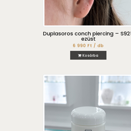
Duplasoros conch piercing – S92
ezüst
6 990 Ft / db
Kosárba