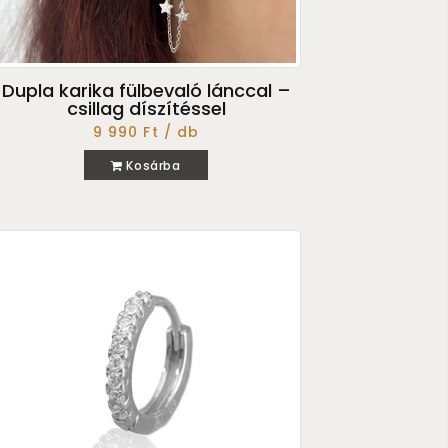
Dupla karika fülbevaló lánccal –
csillag díszítéssel
9 990 Ft / db
Kosárba