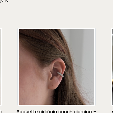
ó
Baguette cirkónia conch piercing –