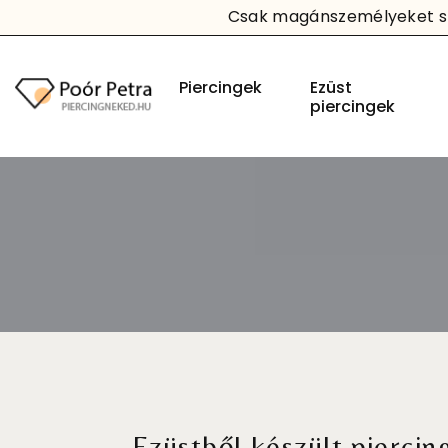
Csak magánszemélyeket sz
Piercingek
Ezüst
piercingek
Ezüstből készült piercin