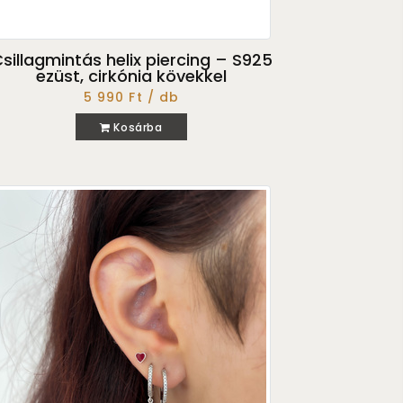
sillagmintás helix piercing – S925
ezüst, cirkónia kövekkel
5 990 Ft / db
Kosárba