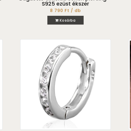
S925 ezüst ékszer
8 790 Ft / db
Kosárba