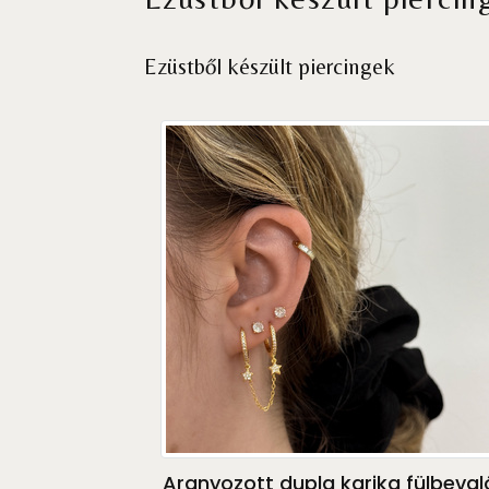
Ezüstből készült piercingek
Aranyozott dupla karika fülbeval