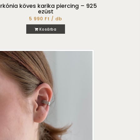
irkónia köves karika piercing – 925
ezüst
5 990 Ft / db
Kosárba