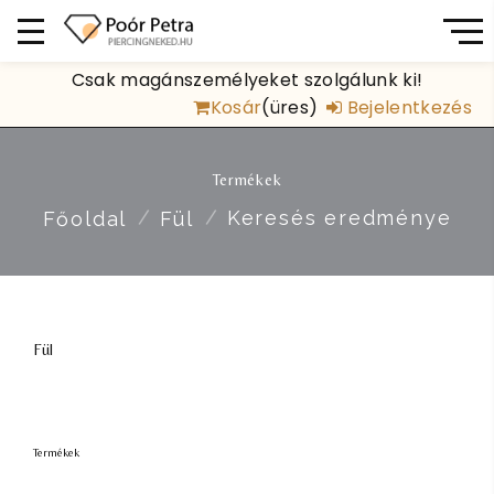
Csak magánszemélyeket szolgálunk ki!
Kosár
(üres)
Bejelentkezés
Termékek
Keresés eredménye
Főoldal
Fül
Fül
Termékek