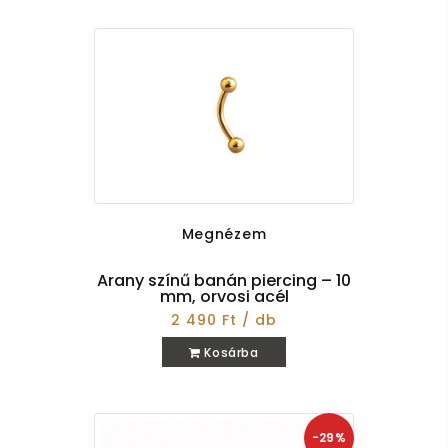
Megnézem
Arany színű banán piercing – 10
mm, orvosi acél
2 490 Ft / db
Kosárba
-29%