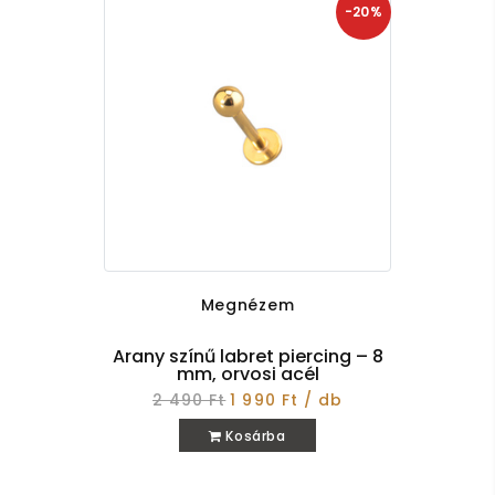
-20%
Megnézem
Arany színű labret piercing – 8
mm, orvosi acél
2 490 Ft
1 990 Ft / db
Kosárba