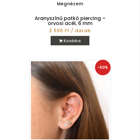
Megnézem
Aranyszínű patkó piercing –
orvosi acél, 6 mm
2 500 Ft / darab
Kosárba
-50%