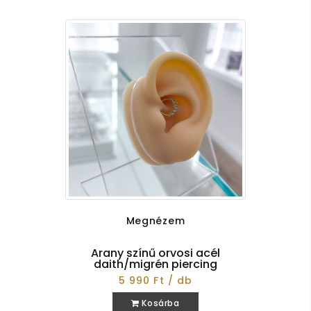
Megnézem
Arany színű orvosi acél
daith/migrén piercing
5 990 Ft / db
Kosárba