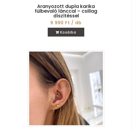
Aranyozott dupla karika
fülbevaló lánccal – csillag
díszítéssel
9 990 Ft / db
Kosárba