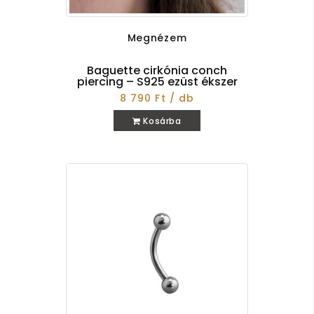
Megnézem
Baguette cirkónia conch
piercing – S925 ezüst ékszer
8 790 Ft / db
Kosárba