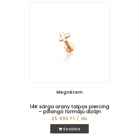
Megnézem
14K sárga arany talpas piercing
– pillangó formájú dizájn
25 990 Ft / db
Kosárba