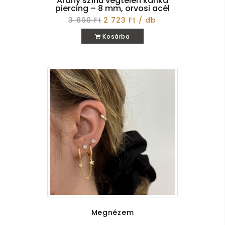
Arany színű végtelen karika
piercing – 8 mm, orvosi acél
3 890 Ft
2 723 Ft / db
Kosárba
Megnézem