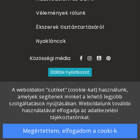
Vélemények rólunk
Ékszerek tisztántartásáról
Nyakláncok
Közösségi média
Elállási nyilatkozat
A weboldalon "sütiket" (cookie-kat) használunk,
amelyek segítenek minket a lehető legjobb
szolgáltatások nyújtásában. Weboldalunk további
használatával elfogadja az adatkezelési
tájékoztatónkat.
©
2020 - 2026
Poór Petra
. All rights
Megértettem, elfogadom a cooki-k
reserved
.
Piercingneked.hu Webáruház