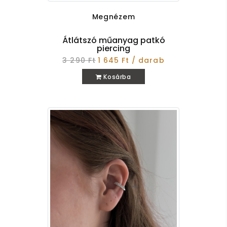
Megnézem
Átlátszó műanyag patkó
piercing
3 290 Ft
1 645 Ft / darab
Kosárba