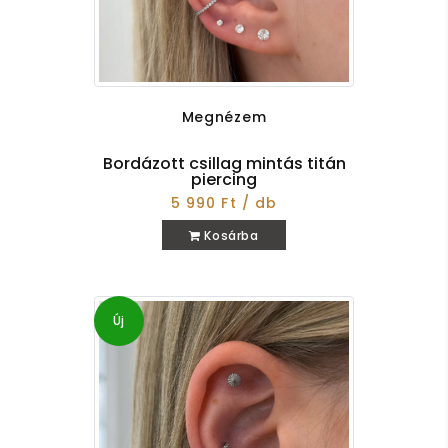
Megnézem
Bordázott csillag mintás titán
piercing
5 990 Ft / db
Kosárba
Új