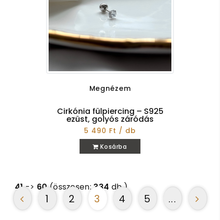
Megnézem
Cirkónia fülpiercing – S925
ezüst, golyós záródás
5 490 Ft / db
Kosárba
41
->
60
(összesen:
334
db.)
1
2
3
4
5
...