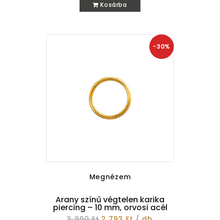
Kosárba
-30%
Megnézem
Arany színű végtelen karika
piercing – 10 mm, orvosi acél
3 990 Ft
2 793 Ft / db