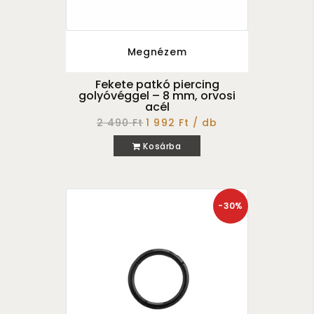
Megnézem
Fekete patkó piercing
golyóvéggel – 8 mm, orvosi
acél
2 490 Ft
1 992 Ft / db
Kosárba
-30%