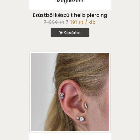
Megnézem
Ezüstből készült helix piercing
7 990 Ft
7 191 Ft / db
Kosárba