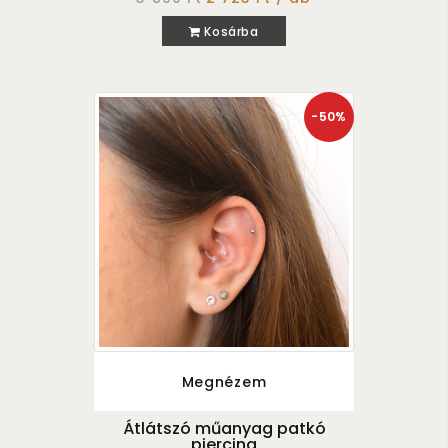
Kosárba
-50%
Megnézem
Átlátszó műanyag patkó
piercing