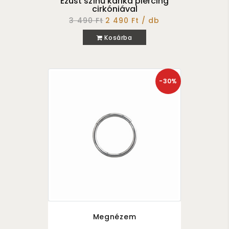
Ezüst színű karika piercing
cirkóniával
3 490 Ft
2 490 Ft / db
Kosárba
-30%
Megnézem