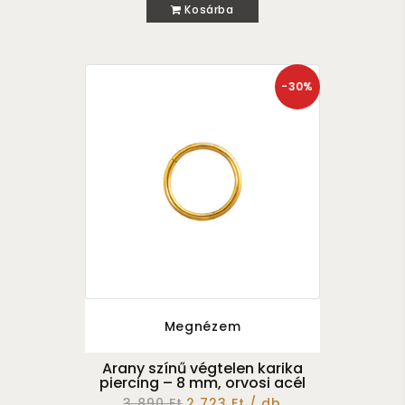
Kosárba
-30%
Megnézem
Arany színű végtelen karika
piercing – 8 mm, orvosi acél
3 890 Ft
2 723 Ft / db