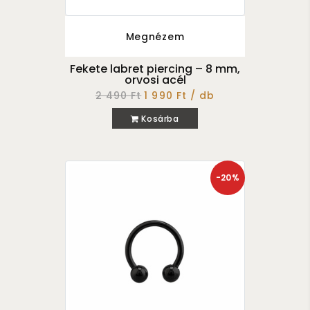
Megnézem
Fekete labret piercing – 8 mm,
orvosi acél
2 490 Ft
1 990 Ft / db
Kosárba
-20%