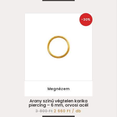
-30%
Megnézem
Arany színű végtelen karika
piercing – 6 mm, orvosi acél
3 800 Ft
2 660 Ft / db