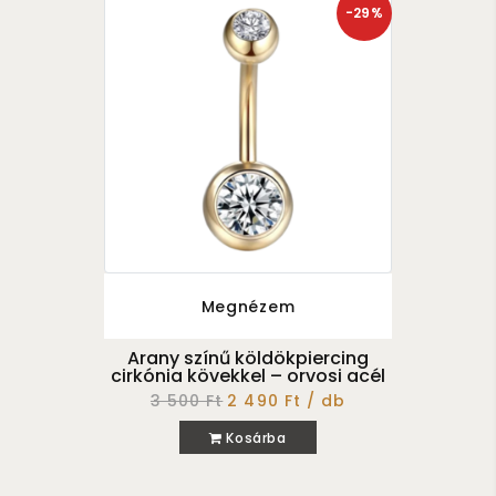
-29%
Megnézem
Arany színű köldökpiercing
cirkónia kövekkel – orvosi acél
3 500 Ft
2 490 Ft / db
Kosárba