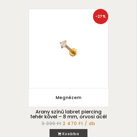
-27%
Megnézem
Arany színű labret piercing
fehér kővel – 8 mm, orvosi acél
3 399 Ft
2 470 Ft / db
Kosárba