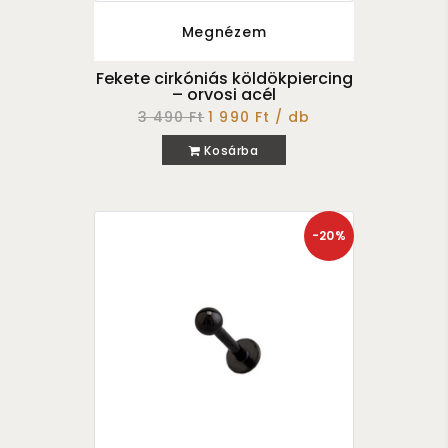
Megnézem
Fekete cirkóniás köldökpiercing
– orvosi acél
3 490 Ft
1 990 Ft / db
Kosárba
-20%