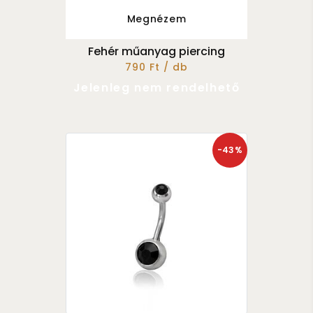
Megnézem
Fehér műanyag piercing
790 Ft / db
Jelenleg nem rendelhető
-43%