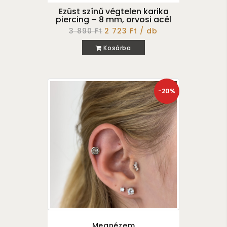
Ezüst színű végtelen karika
piercing – 8 mm, orvosi acél
3 890 Ft
2 723 Ft / db
Kosárba
-20%
Megnézem