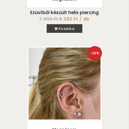
Ezüstből készült helix piercing
7 990 Ft
6 392 Ft / db
Kosárba
-10%