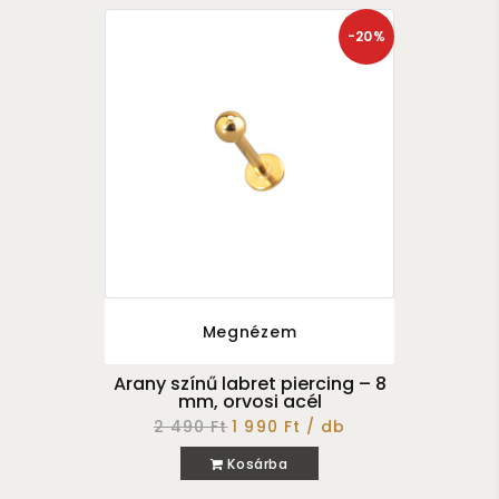
-20%
Megnézem
Arany színű labret piercing – 8
mm, orvosi acél
2 490 Ft
1 990 Ft / db
Kosárba