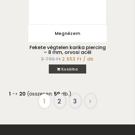
Megnézem
Fekete végtelen karika piercing
– 8 mm, orvosi acél
3 790 Ft
2 653 Ft / db
Kosárba
1
->
20
(összesen:
59
db.)
1
2
3