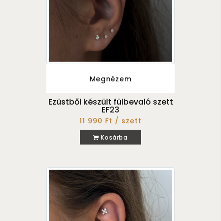
Megnézem
Ezüstből készült fülbevaló szett
EF23
11 990 Ft / szett
Kosárba