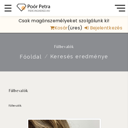
Csak magánszemélyeket szolgálunk ki!
Kosár
(üres)
Bejelentkezés
Fülbevalók
Keresés eredménye
Főoldal
Fülbevalók
Fülbevalók