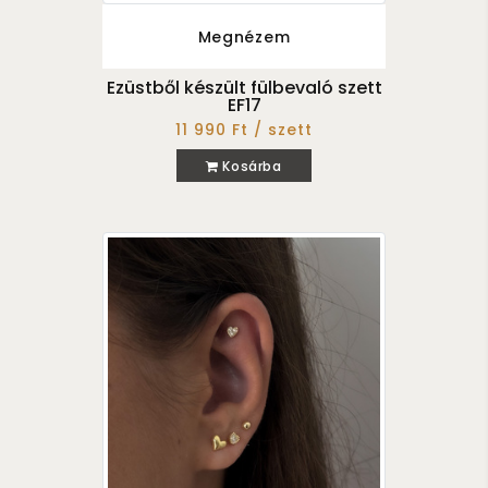
Megnézem
Ezüstből készült fülbevaló szett
EF17
11 990 Ft / szett
Kosárba