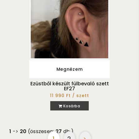
Megnézem
Ezüstből készült fülbevaló szett
EF27
11 990 Ft / szett
Kosárba
1
->
20
(összesen:
27
db.)
1
2