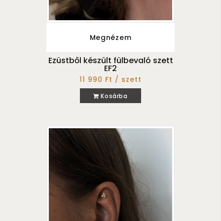
Megnézem
Ezüstből készült fülbevaló szett
EF2
11 990 Ft / szett
Kosárba