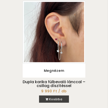
Megnézem
Dupla karika fülbevaló lánccal –
csillag díszítéssel
9 990 Ft / db
Kosárba