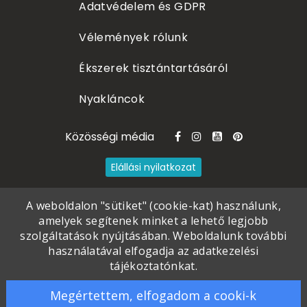
Adatvédelem és GDPR
Vélemények rólunk
Ékszerek tisztántartásáról
Nyakláncok
Közösségi média
Elállási nyilatkozat
A weboldalon "sütiket" (cookie-kat) használunk,
amelyek segítenek minket a lehető legjobb
szolgáltatások nyújtásában. Weboldalunk további
használatával elfogadja az adatkezelési
tájékoztatónkat.
©
2020 - 2026
Poór Petra
. All rights
Megértettem, elfogadom a cooki-k
reserved
.
Piercingneked.hu Webáruház