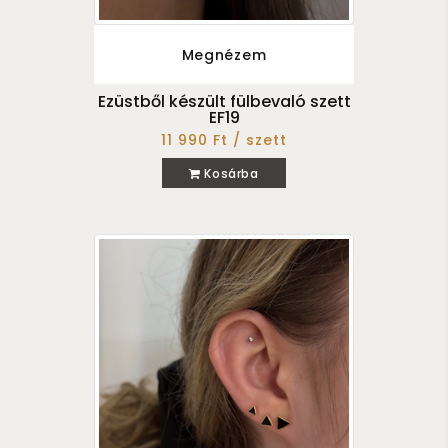
Megnézem
Ezüstből készült fülbevaló szett
EF19
11 990 Ft / szett
Kosárba