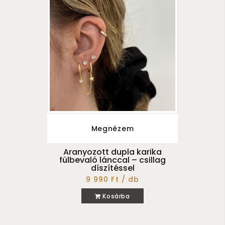
Megnézem
Aranyozott dupla karika
fülbevaló lánccal – csillag
díszítéssel
9 990 Ft / db
Kosárba