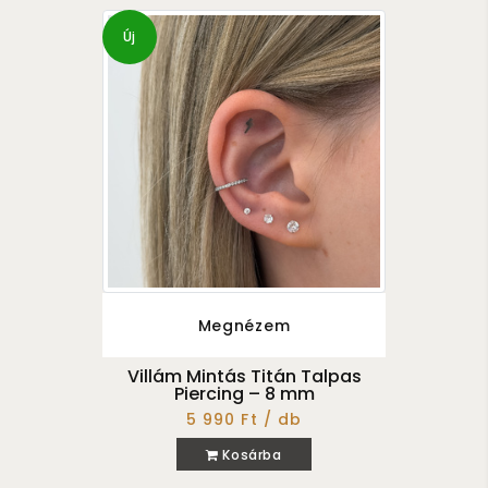
Új
Megnézem
Villám Mintás Titán Talpas
Piercing – 8 mm
5 990 Ft / db
Kosárba