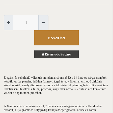
Kosárba
Kívánságlistára
Elegáns és sokoldalú választás minden alkalomra! Ez a 14 karátos sárga aranyból
készült karika piercing időtlen formavilággal és egy finoman csillogó cirkónia
kővel készült, amely diszkréten vonzza a tekintetet. A piercing letisztult kialakítása
tökéletesen illeszkedik fülbe, porchoz, vagy akár orrba is – stílusos és kényelmes
viselet a nap minden percében.
A 8 mm-es belső átmérő és az 1,2 mm-es szárvastagság optimális illeszkedést
biztosít, a 0,4 grammos súly pedig könnyedséget garantál a viselés során.