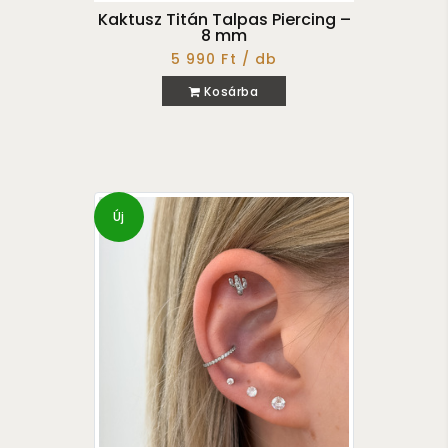
Kaktusz Titán Talpas Piercing –
8 mm
5 990 Ft / db
Kosárba
Új