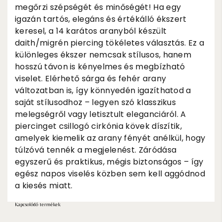
megőrzi szépségét és minőségét! Ha egy
igazán tartós, elegáns és értékálló ékszert
keresel, a 14 karátos aranyból készült
daith/migrén piercing tökéletes választás. Ez a
különleges ékszer nemcsak stílusos, hanem
hosszú távon is kényelmes és megbízható
viselet. Elérhető sárga és fehér arany
változatban is, így könnyedén igazíthatod a
saját stílusodhoz – legyen szó klasszikus
melegségről vagy letisztult eleganciáról. A
piercinget csillogó cirkónia kövek díszítik,
amelyek kiemelik az arany fényét anélkül, hogy
túlzóvá tennék a megjelenést. Záródása
egyszerű és praktikus, mégis biztonságos – így
egész napos viselés közben sem kell aggódnod
a kiesés miatt.
Kapcsolódó termékek