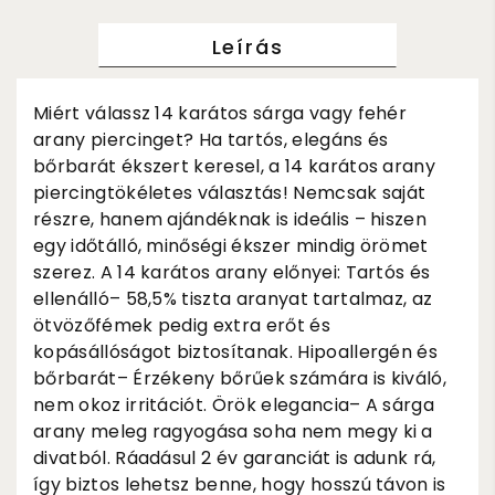
Leírás
Miért válassz 14 karátos sárga vagy fehér
arany piercinget? Ha tartós, elegáns és
bőrbarát ékszert keresel, a 14 karátos arany
piercingtökéletes választás! Nemcsak saját
részre, hanem ajándéknak is ideális – hiszen
egy időtálló, minőségi ékszer mindig örömet
szerez. A 14 karátos arany előnyei: Tartós és
ellenálló– 58,5% tiszta aranyat tartalmaz, az
ötvözőfémek pedig extra erőt és
kopásállóságot biztosítanak. Hipoallergén és
bőrbarát– Érzékeny bőrűek számára is kiváló,
nem okoz irritációt. Örök elegancia– A sárga
arany meleg ragyogása soha nem megy ki a
divatból. Ráadásul 2 év garanciát is adunk rá,
így biztos lehetsz benne, hogy hosszú távon is