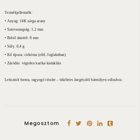
Termékjellemzők:
• Anyag: 14K sárga arany
• Szárvastagság: 1,2 mm
• Belső átmérő: 8 mm
• Súly: 0,4 g
• Kő típusa: cirkónia (elöl, foglalatban)
• Záródás: végtelen karika kialakítás
Letisztult forma, ragyogó részlet – tökéletes kiegészítő bármilyen stílushoz.
Megosztom