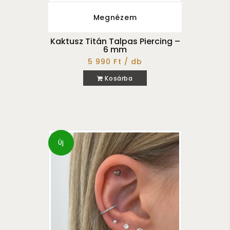
Megnézem
Kaktusz Titán Talpas Piercing –
6 mm
5 990 Ft / db
Kosárba
Új