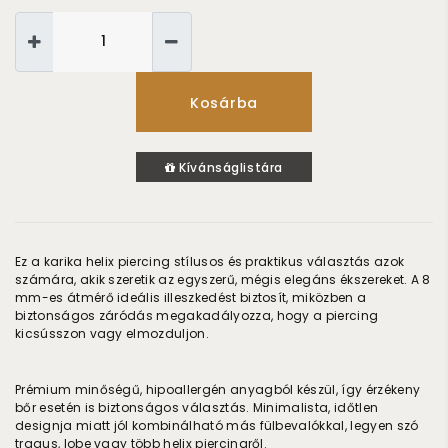
Kosárba
Kívánságlistára
Ez a karika helix piercing stílusos és praktikus választás azok
számára, akik szeretik az egyszerű, mégis elegáns ékszereket. A 8
mm-es átmérő ideális illeszkedést biztosít, miközben a
biztonságos záródás megakadályozza, hogy a piercing
kicsússzon vagy elmozduljon.
Prémium minőségű, hipoallergén anyagból készül, így érzékeny
bőr esetén is biztonságos választás. Minimalista, időtlen
designja miatt jól kombinálható más fülbevalókkal, legyen szó
tragus, lobe vagy több helix piercingről.