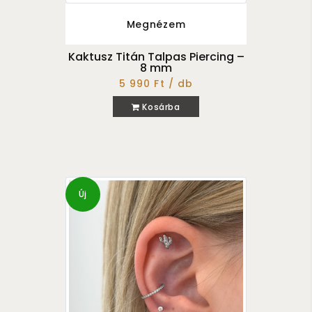
Megnézem
Kaktusz Titán Talpas Piercing –
8 mm
5 990 Ft / db
Kosárba
Új