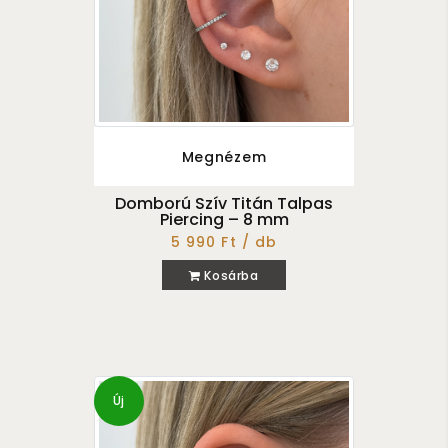
Megnézem
Domború Szív Titán Talpas
Piercing – 8 mm
5 990 Ft / db
Kosárba
Új