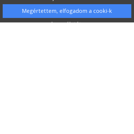
Megértettem, elfogadom a cooki-k
használatát.
Galéria
Kapcsolat
Gyakran ismételt kérdések
Üzletszabályzat
Szállítás, fizetés