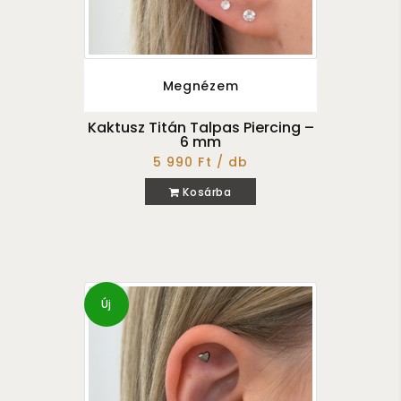
Megnézem
Kaktusz Titán Talpas Piercing –
6 mm
5 990 Ft / db
Kosárba
Új