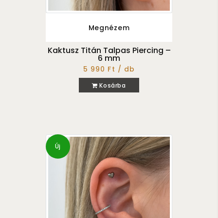
Megnézem
Kaktusz Titán Talpas Piercing –
6 mm
5 990 Ft / db
Kosárba
Új