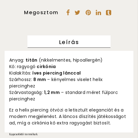
Megosztom
Leírás
Anyag:
titán
(nikkelmentes, hipoallergén)
Kő: ragyogó
cirkónia
Kialakítás:
íves piercing lánccal
Szárhossz:
8 mm
– kényelmes viselet helix
piercinghez
Szárvastagság:
1,2 mm
– standard méret fülporc
piercinghez
Ez a helix piercing ötvözi a letisztult eleganciát és a
modern megjelenést. A láncos díszítés játékosságot
ad, míg a cirkónia kő extra ragyogást biztosít.
Kapcsolódó termékek