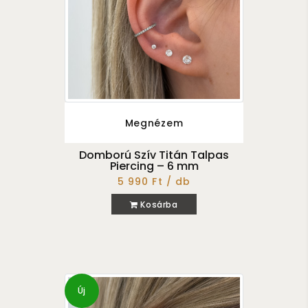
Megnézem
Domború Szív Titán Talpas
Piercing – 6 mm
5 990 Ft / db
Kosárba
Új