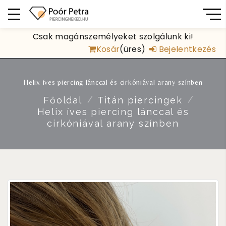
Csak magánszemélyeket szolgálunk ki!
Kosár
(üres)
Bejelentkezés
Helix íves piercing lánccal és cirkóniával arany színben
Főoldal
Titán piercingek
Helix íves piercing lánccal és
cirkóniával arany színben