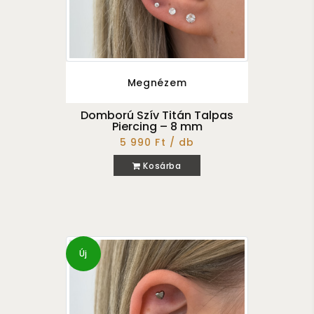
Megnézem
Domború Szív Titán Talpas
Piercing – 8 mm
5 990 Ft / db
Kosárba
Új