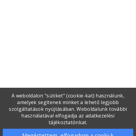
A weboldalon "sütiket" (cookie-kat) használunk,
amelyek segítenek minket a lehető legjobb
szolgáltatások nyújtásában. Weboldalunk további
használatával elfogadja az adatkezelési
tájékoztatónkat.
Megértettem, elfogadom a cooki-k