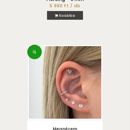
5 990 Ft / db
Kosárba
Új
Megnézem