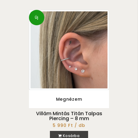
Új
Megnézem
Villám Mintás Titán Talpas
Piercing – 8 mm
5 990 Ft / db
Kosárba