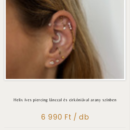
Helix íves piercing lánccal és cirkóniával arany színben
6 990 Ft / db