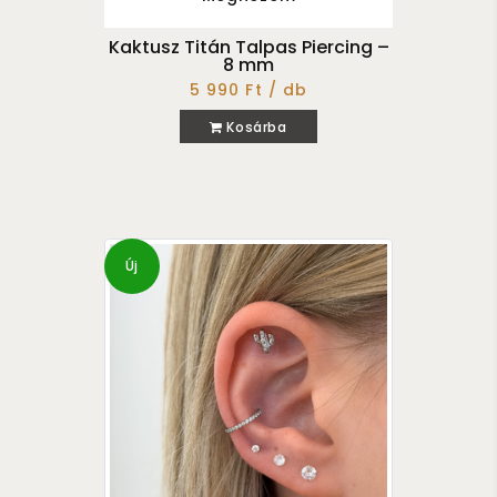
Kaktusz Titán Talpas Piercing –
8 mm
5 990 Ft / db
Kosárba
Új