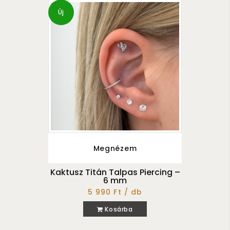
Új
Megnézem
Kaktusz Titán Talpas Piercing –
6 mm
5 990 Ft / db
Kosárba