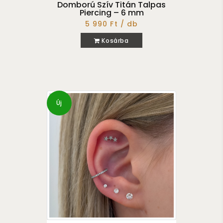
Domború Szív Titán Talpas
Piercing – 6 mm
5 990 Ft / db
Kosárba
Új