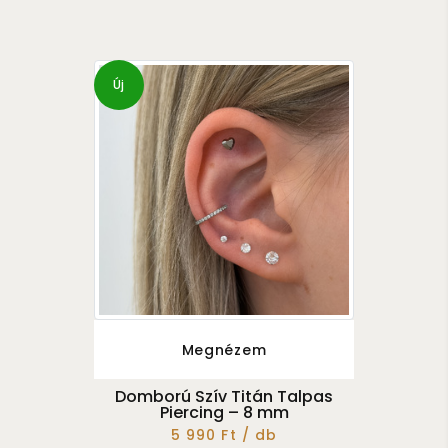
Új
Megnézem
Domború Szív Titán Talpas
Piercing – 8 mm
5 990 Ft / db