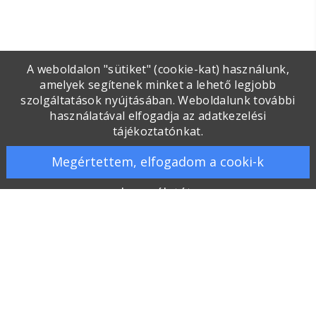
A weboldalon "sütiket" (cookie-kat) használunk,
amelyek segítenek minket a lehető legjobb
szolgáltatások nyújtásában. Weboldalunk további
használatával elfogadja az adatkezelési
tájékoztatónkat.
Megértettem, elfogadom a cooki-k
használatát.
Galéria
Kapcsolat
Gyakran ismételt kérdések