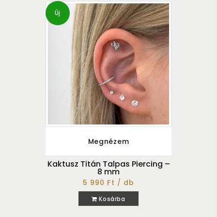
Új
Megnézem
Kaktusz Titán Talpas Piercing –
8 mm
5 990 Ft / db
Kosárba