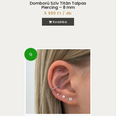
Domború Szív Titán Talpas
Piercing – 8 mm
5 990 Ft / db
Kosárba
Új