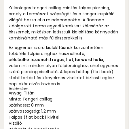
Különleges tengeri csillag mintás talpas piercing,
amely a természet szépségét és a tenger inspiráló
világát hozza el a mindennapokba. A finoman
kidolgozott forma egyedi karaktert kölcsönöz az
ékszernek, miközben letisztult kialakítása könnyedén
kombinálható más fülékszerekkel is.
Az egyenes szárú kialakításnak köszönhetően
többféle fülpiercinghez használható,
például
helix
,
conch
,
tragus
,
flat
,
forward helix
,
valamint minden olyan fülpiercinghez, ahol egyenes
szárú piercing viselhető. A lapos hátlap (flat back)
stabil tartást és kényelmes viseletet biztosít egész
nap, akár alvás közben is.
Tulajdonságok
Anyag: Titán
Minta: Tengeri csillag
Szárhossz: 8 mm
Szárvastagság: 1,2 mm
Talpas (flat back) kivitel
Vízálló