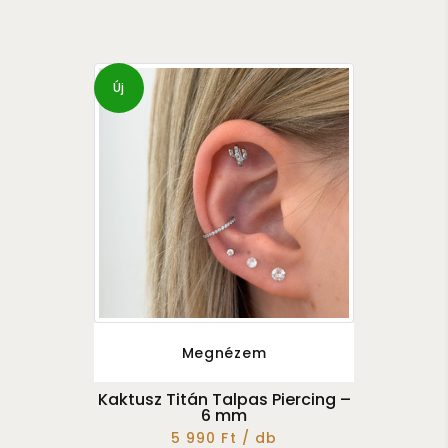
Új
Megnézem
Kaktusz Titán Talpas Piercing –
6 mm
5 990 Ft / db