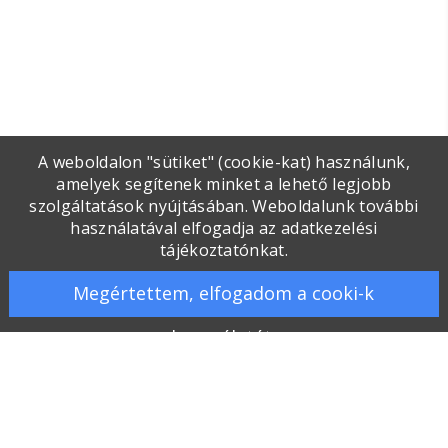
A weboldalon "sütiket" (cookie-kat) használunk,
amelyek segítenek minket a lehető legjobb
szolgáltatások nyújtásában. Weboldalunk további
használatával elfogadja az adatkezelési
tájékoztatónkat.
Megértettem, elfogadom a cooki-k
használatát.
Galéria
Kapcsolat