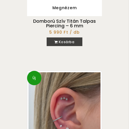
Megnézem
Domború Szív Titán Talpas
Piercing – 6 mm
5 990 Ft / db
Kosárba
Új