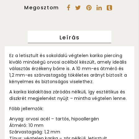
Megosztom
Leírás
Ez a letisztult és sokoldalú végtelen karika piercing
kiváló minőségű orvosi acélból készült, amely ideális
választás érzékeny bőrre is. A 10 mm-es átmérő és
1,2 mm-es szárvastagság tökéletes arányt biztosít a
kényelmes és biztonságos viselethez.
A karika kialakítása záródás nélküli, így esztétikus és
diszkrét megjelenést nyújt – mintha végtelen lenne.
Főbb jellemzők:
Anyag: orvosi acél – tartós, hipoallergén
Átmérő: 10 mm
Szárvastagság: 1,2 mm
Típus: végtelen karika – zár nélküli, letisztult