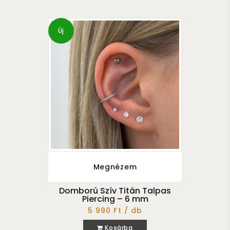
Új
Megnézem
Domború Szív Titán Talpas
Piercing – 6 mm
5 990 Ft / db
Kosárba