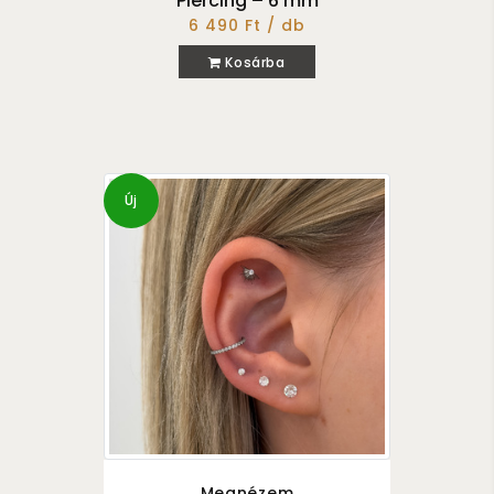
Piercing – 6 mm
6 490 Ft / db
Kosárba
Új
Megnézem