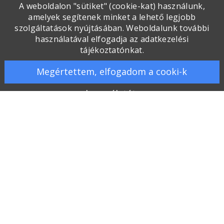
A weboldalon "sütiket" (cookie-kat) használunk,
amelyek segítenek minket a lehető legjobb
szolgáltatások nyújtásában. Weboldalunk további
használatával elfogadja az adatkezelési
tájékoztatónkat.
Megértettem, elfogadom a cooki-k
használatát.
Galéria
Kapcsolat
Gyakran ismételt kérdések
Üzletszabályzat
Szállítás, fizetés