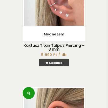
Megnézem
Kaktusz Titán Talpas Piercing –
8 mm
5 990 Ft / db
Kosárba
Új