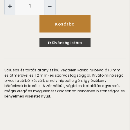
Kosárba
Kívánságlistára
Stílusos és tartós arany színű végtelen karika fülbevaló 10 mm-
es átmérővel és 1.2 mm-es szárvastagsággal. Kiváló minőségű
orvosi acélból készült, amely hipoallergén, így érzékeny
bőrűeknek is ideális. A zár nélküli, végtelen kialakítás egyszerű,
mégis elegáns megjelenést kölcsönöz, miközben biztonságos és
kényelmes viseletet nyújt.