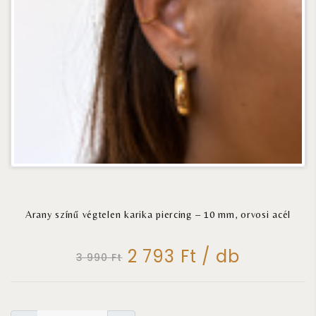
Arany színű végtelen karika piercing – 10 mm, orvosi acél
2 793 Ft
/ db
3 990 Ft