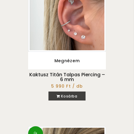
Megnézem
Kaktusz Titán Talpas Piercing –
6 mm
5 990 Ft / db
Kosárba
Új