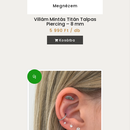
Megnézem
Villám Mintás Titán Talpas
Piercing – 8 mm
5 990 Ft / db
Kosárba
Új