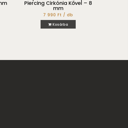
 mm
Piercing Cirkónia Kővel – 8
mm
7 990 Ft / db
Kosárba