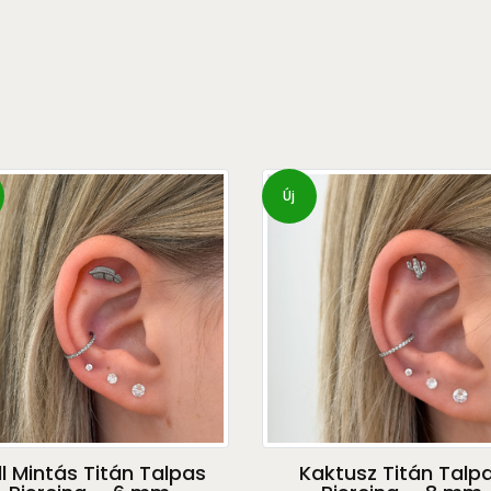
Új
ll Mintás Titán Talpas
Kaktusz Titán Talp