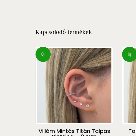
Kapcsolódó termékek
Új
Új
Villám Mintás Titán Talpas
To