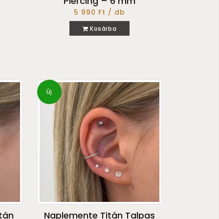
Piercing – 6 mm
5 990 Ft / db
Kosárba
Új
itán
Naplemente Titán Talpas