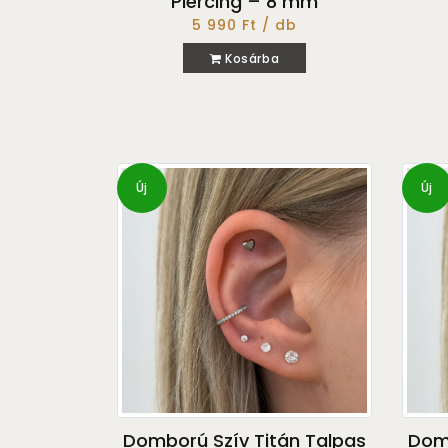
Piercing – 8 mm
5 990 Ft / db
Kosárba
Új
Új
Domború Szív Titán Talpas
Domb