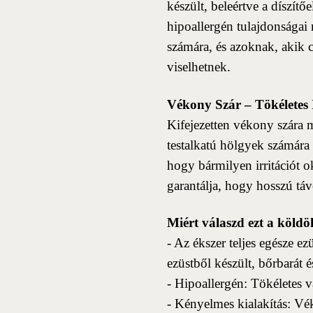
készült, beleértve a díszítő
hipoallergén tulajdonságai 
számára, és azoknak, akik 
viselhetnek.
Vékony Szár – Tökéletes 
Kifejezetten vékony szára m
testalkatú hölgyek számára i
hogy bármilyen irritációt o
garantálja, hogy hosszú t
Miért válaszd ezt a köldö
- Az ékszer teljes egésze ezü
ezüstből készült, bőrbarát 
- Hipoallergén: Tökéletes 
- Kényelmes kialakítás: V