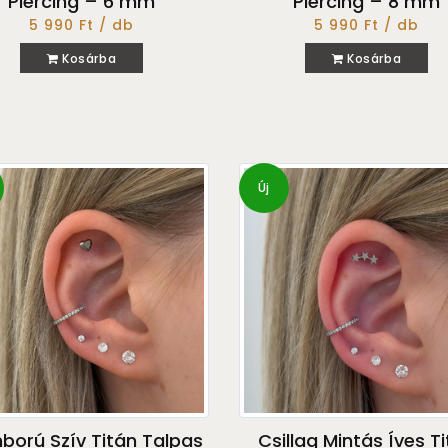
Piercing – 6 mm
Piercing – 8 mm
5 990 Ft / db
5 990 Ft / db
Kosárba
Kosárba
Új
orú Szív Titán Talpas
Csillag Mintás Íves T