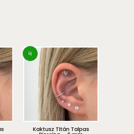
Új
as
Kaktusz Titán Talpas