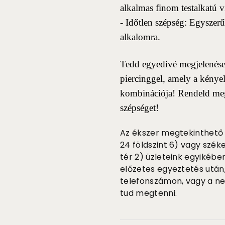
alkalmas finom testalkatú 
- Időtlen szépség: Egyszer
alkalomra.
Tedd egyedivé megjelenése
piercinggel, amely a kényel
kombinációja! Rendeld meg 
szépséget!
Az ékszer megtekinthető 
24 földszint 6) vagy szék
tér 2) üzleteink egyikébe
előzetes egyeztetés után
telefonszámon, vagy a n
tud megtenni.