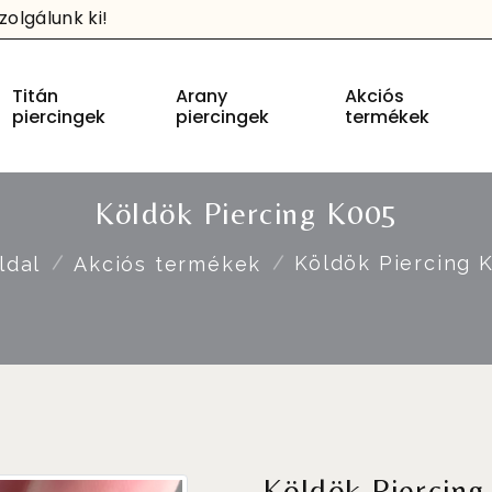
olgálunk ki!
Titán
Arany
Akciós
piercingek
piercingek
termékek
Köldök Piercing K005
Köldök Piercing 
ldal
Akciós termékek
Köldök Piercing