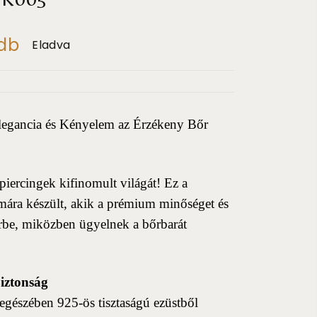
db
Eladva
legancia és Kényelem az Érzékeny Bőr
piercingek kifinomult világát! Ez a
mára készült, akik a prémium minőséget és
térbe, miközben ügyelnek a bőrbarát
iztonság
 egészében 925-ös tisztaságú ezüstből