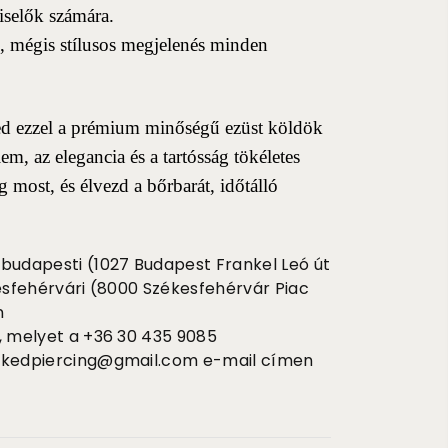
viselők számára.
ű, mégis stílusos megjelenés minden
d ezzel a prémium minőségű ezüst köldök
em, az elegancia és a tartósság tökéletes
most, és élvezd a bőrbarát, időtálló
budapesti (1027 Budapest Frankel Leó út
esfehérvári (8000 Székesfehérvár Piac
n
, melyet a +36 30 435 9085
ekedpiercing@gmail.com e-mail címen