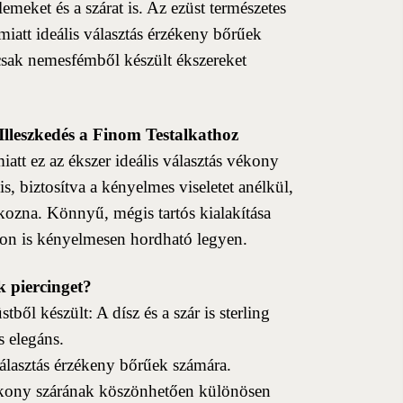
elemeket és a szárat is. Az ezüst természetes
miatt ideális választás érzékeny bőrűek
csak nemesfémből készült ékszereket
Illeszkedés a Finom Testalkathoz
iatt ez az ékszer ideális választás vékony
s, biztosítva a kényelmes viseletet anélkül,
kozna. Könnyű, mégis tartós kialakítása
ávon is kényelmesen hordható legyen.
k piercinget?
stből készült: A dísz és a szár is sterling
és elegáns.
választás érzékeny bőrűek számára.
ékony szárának köszönhetően különösen