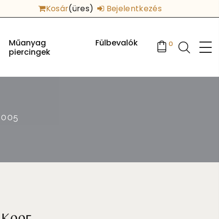
Kosár
(üres)
Bejelentkezés
Műanyag
Fülbevalók
0
piercingek
K005
 K005