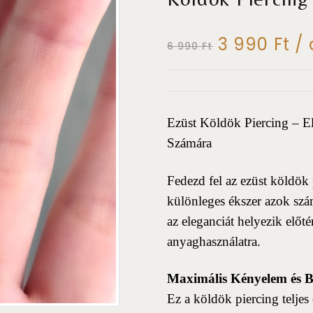
3 990 Ft
/ 
6 990 Ft
Ezüst Köldök Piercing – E
Számára
Fedezd fel az ezüst köldök 
különleges ékszer azok szá
az eleganciát helyezik elő
anyaghasználatra.
Maximális Kényelem és B
Ez a köldök piercing teljes