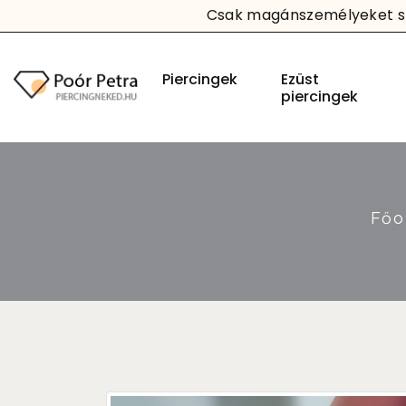
Csak magánszemélyeket sz
Piercingek
Ezüst
piercingek
Főo